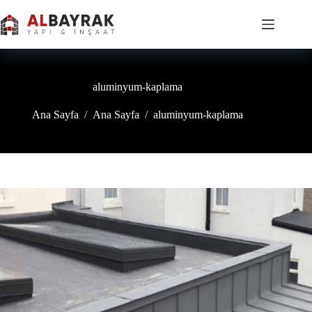
İçeriğe
geç
aluminyum-kaplama
Ana Sayfa
/
Ana Sayfa
/
aluminyum-kaplama