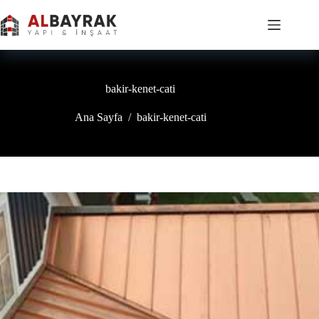
İçeriğe
geç
bakir-kenet-cati
Ana Sayfa
/
bakir-kenet-cati