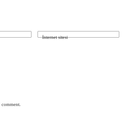
İnternet sitesi
 I comment.