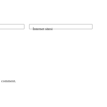
İnternet sitesi
 I comment.