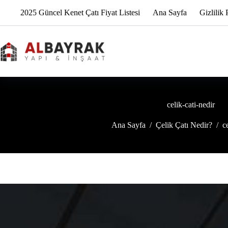
İçeriğe
2025 Güncel Kenet Çatı Fiyat Listesi
Ana Sayfa
Gizlilik 
geç
celik-cati-nedir
Ana Sayfa
/
Çelik Çatı Nedir?
/
c